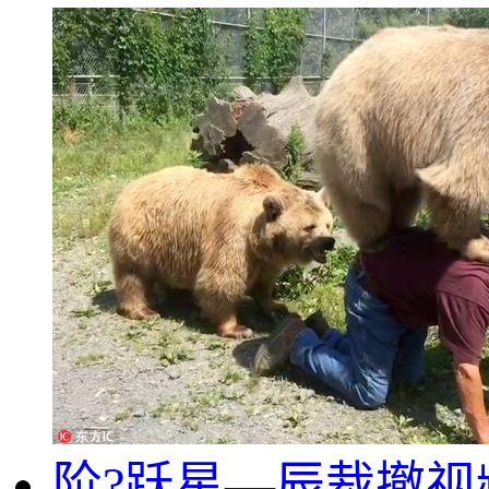
阶?跃星—辰裁撤