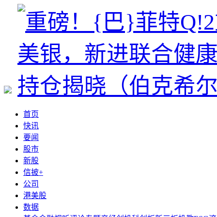
首页
快讯
要闻
股市
新股
信披+
公司
港美股
数据