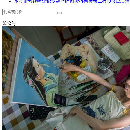
基金
金融
视听
评论
专题
产经
创投
科创板
新三板
投教
ESG
滚
公众号