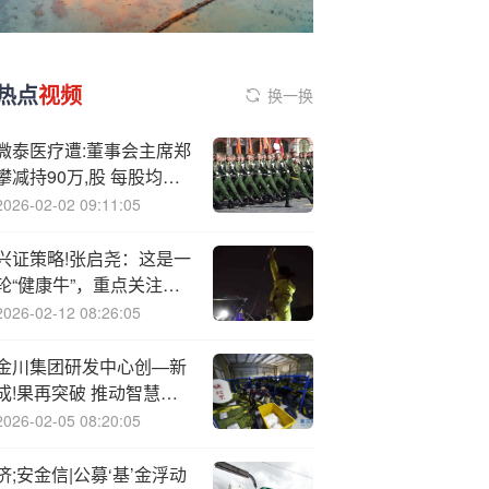
热点
视频
换一换
微泰医疗遭:董事会主席郑
攀减持90万,股 每股均价
6.04港元
2026-02-02 09:11:05
兴证策略!张启尧：这是一
轮“健康牛”，重点关注券
商、AI扩散、军工、“反内
2026-02-12 08:26:05
卷”
金川集团研发中心创—新
成!果再突破 推动智慧矿
山建设迈入新阶段
2026-02-05 08:20:05
济;安金信|公募‘基’金浮动