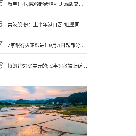
爆单！小,鹏X9超级增程Ultra版交付周期延至6-8周
秦港股;份：上半年港口吞?吐量同比增加3.08%
7家银行火速跟进！9月.1日起部分银行率先实施消费贷贴息
特朗普5?亿美元的;民事罚款被上诉法院驳回