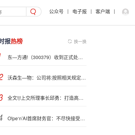
公众号
电子报
客户端
时报
热榜
换一换
东—方通!（300379）收到正式处罚并触及重大违法强制退市，股民可索赔
沃森生—物：公司将:按照相关规定于本月底前披露公司2025年第三季度报告
全文!|!上交所理事长邱勇：打造高质量上市公司群体 构建“长钱长投”新生态
O!pe‘n’AI首席财务官：不尽快接受人工智能的公司将“落后”